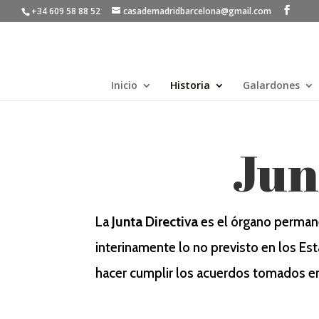
+34 609 58 88 52
casademadridbarcelona@gmail.com
Inicio
Historia
Galardones
Jun
La
Junta Directiva
es el órgano permane
interinamente lo no previsto en los Es
hacer cumplir los acuerdos tomados en 